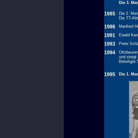
Die 3. Man
1985
Die 2. Mann
Die TT-Abt
1986
Manfred Hö
1991
Ewald Kend
1993
Peter Schä
1994
Ottobeuren
und steigt 
Beteiligte 
1995
Die 1. Ma