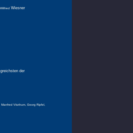
Wiesner
ilfried
lgreichsten der
, Manfred Vitzthum, Georg Ripfel,