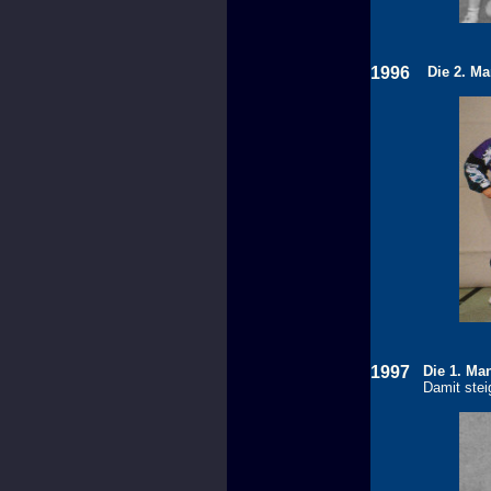
1996
Die 2. Ma
1997
Die 1. Man
Damit stei