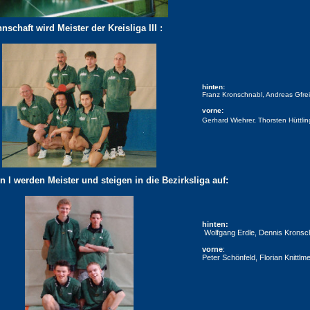
nschaft wird Meister der Kreisliga III :
hinten:
Franz Kronschnabl, Andreas Gfreit
vorne:
Gerhard Wiehrer, Thorsten Hüttli
 I werden Meister und steigen in die Bezirksliga auf:
hinten:
Wolfgang Erdle, Dennis Kronsc
vorne
:
Peter Schönfeld, Florian Knittlme