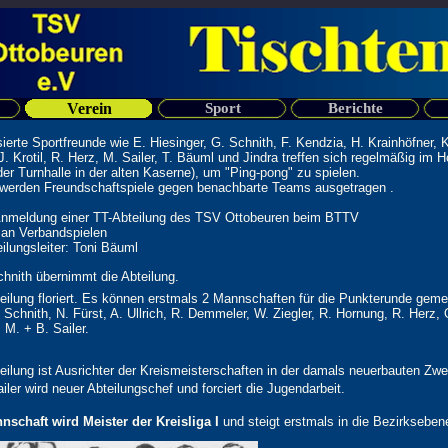
Verein
Sport
Berichte
sierte Sportfreunde wie E. Hiesinger, G. Schnith, F. Kendzia, H. Krainhöfner, K
J. Krotil, R. Herz, M. Sailer, T. Bäuml und Jindra treffen sich regelmäßig im H
 der Turnhalle in der alten Kaserne), um "Ping-pong" zu spielen.
 werden Freundschaftspiele gegen benachbarte Teams ausgetragen .
 Anmeldung einer TT-Abteilung des TSV Ottobeuren beim BTTV
 an Verbandspielen
eilungsleiter: Toni Bäuml
hnith übernimmt die Abteilung.
eilung floriert. Es können erstmals 2 Mannschaften für die Punkterunde geme
. Schnith, N. Fürst, A. Ullrich, R. Demmeler, W. Ziegler, R. Hornung, R. Herz, 
 M. + B. Sailer.
eilung ist Ausrichter der Kreismeisterschaften in der damals neuerbauten Zwei
ler wird neuer Abteilungschef und forciert die Jugendarbeit.
nschaft wird Meister der Kreisliga I
und steigt erstmals in die Bezirkseben