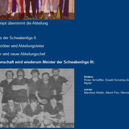
njot übernimmt die Abteilung
s der Schwabenliga II.
töber wird Abteilungsleiter
er wird neuer Abteilungschef.
nnschaft wird wiederum Meister der Schwabenliga III:
hinten:
Peter Schäffler, Ewald Kendzia,Ger
Ripfel
vorne
:
Manfred Hölzle, Albert Frei, Wer