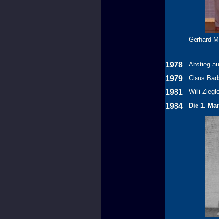
Gerhard Mi
1978
Abstieg au
1979
Claus Bads
1981
Willi Ziegl
1984
Die 1. Ma