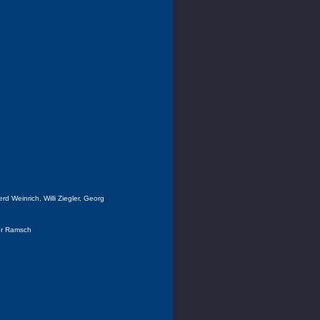
d Weinrich, Willi Ziegler, Georg
ner Ramsch