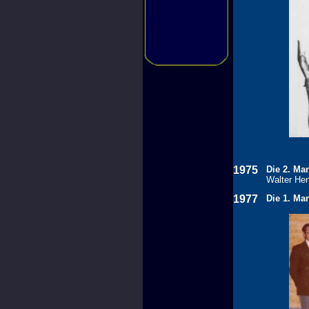
sfsfsf
1975
Die 2. Man
Walter Hen
1977
Die 1. Ma