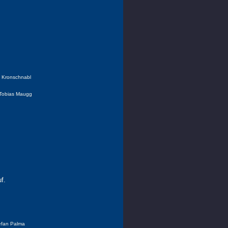
z Kronschnabl
 Tobias Maugg
uf.
efan Palma