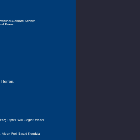
nwallner,Gerhard Schnith,
land Kraus
 Herren.
org Ripfel, Willi Ziegler, Walter
 Albert Frei, Ewald Kendzia