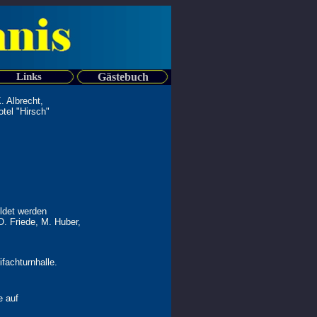
Links
Gästebuch
. Albrecht,
otel "Hirsch"
ldet werden
O. Friede, M. Huber,
fachturnhalle.
e auf