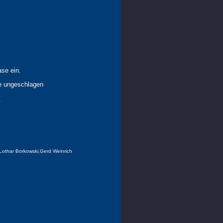
ase ein.
ie ungeschlagen
.
Lothar Borkowski,Gerd Weinrich