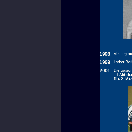
1998
Abstieg au
1999
Lothar Bork
2001
Die Saison
TT-Abteilu
Die 2. Man