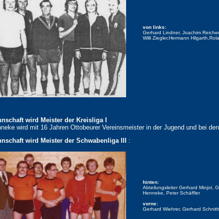
von links:
Gerhard Lindner, Joachim Reiche
Willi Ziegler,Hermann Hilgarth,Ro
nschaft wird Meister der Kreisliga I
neke wird mit 16 Jahren Ottobeurer Vereinsmeister in der Jugend und bei den
nnschaft wird Meister der Schwabenliga III
:
hinten:
Abteilungsleiter Gerhard Minjot, Ge
Henneke, Peter Schäffler
vorne:
Gerhard Wiehrer, Gerhard Schnith,