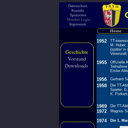
Datenschutz
Kontakt
Sponsoren
Member Login
Impressum
Home
1952
TT-interes
M. Huber, 
(später in
Geschichte
Vereinzelt
Vorstand
1955
Offizielle
Downloads
Teilnahme
Erster Abt
1956
Gerhard Sc
1958
Die TT-Abt
Spieler: G
K. Porkert,
1969
Die TT-Abt
1972
Magnus Sai
sfsfsfjgjgjgjgjgjgjgjjgj
sfsfsf
1974
Die 1. Man