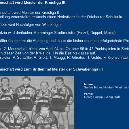
nschaft wird Meister der Kreisliga III.
schaft wird Meister der Kreisliga II.
eilung veranstaltet erstmals einen Herbsttanz in der Ottobeurer Schulaula.
lzle wird Nachfolger von Willi Ziegler
zia wird dreifacher Memminger Stadtmeister (Einzel, Doppel, Mixed).
ffler übernimmt die Abteilung und läutet die bisher sportlich erfolgreichste Ph
s 2. Mannschaft bleibt von April 94 bis Oktober 96 in 42 Punktspielen in Ser
in dieser Zeit von der Kreisliga II in die Bezirksklasse auf.
Spieler: P. Schäffler, A. Groß, T. Maugg, R. Gfreiter, H. Gulde, F. Kronschnabl
nnschaft wird zum drittenmal Meister der Schwabenliga III
hinten:
Stefan Bader, Manfred Vitzthum, 
vorne:
Georg Hampp, Georg Ripfel