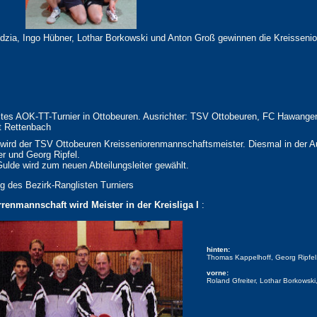
zia, Ingo Hübner, Lothar Borkowski und Anton Groß gewinnen die Kreisseni
es AOK-TT-Turnier in Ottobeuren. Ausrichter: TSV Ottobeuren, FC Hawange
 Rettenbach
ird der TSV Ottobeuren Kreisseniorenmannschaftsmeister. Diesmal in der Au
r und Georg Ripfel.
lde wird zum neuen Abteilungsleiter gewählt.
g des Bezirk-Ranglisten Turniers
rrenmannschaft wird Meister in der Kreisliga I
:
hinten:
Thomas Kappelhoff, Georg Ripfel
vorne:
Roland Gfreiter, Lothar Borkow