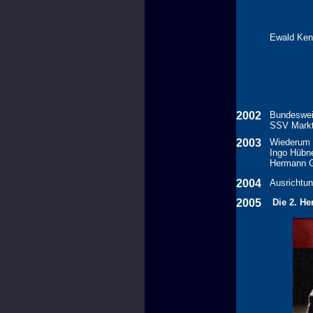
Ewald Kend
2002
Bundesweit
SSV Markt
2003
Wiederum w
Ingo Hübne
Hermann Gu
2004
Ausrichtun
2005
Die 2. He