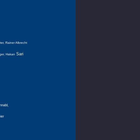
er, Rainer Albrecht
Sari
nger, Hakan
hnabl,
ier